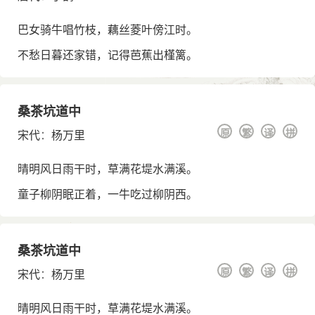
巴女骑牛唱竹枝，藕丝菱叶傍江时。
不愁日暮还家错，记得芭蕉出槿篱。
桑茶坑道中
原
繁
译
拼
宋代
：
杨万里
晴明风日雨干时，草满花堤水满溪。
童子柳阴眠正着，一牛吃过柳阴西。
桑茶坑道中
原
繁
译
拼
宋代
：
杨万里
晴明风日雨干时，草满花堤水满溪。