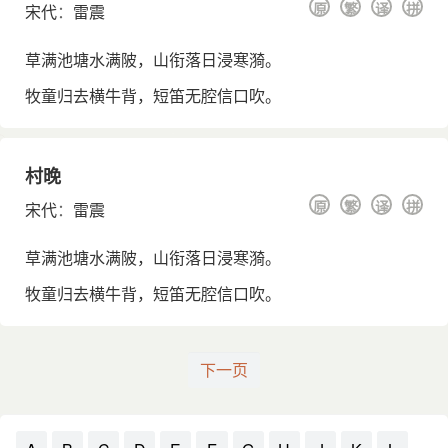
原
繁
译
拼
宋代
：
雷震
草满池塘水满陂，山衔落日浸寒漪。
牧童归去横牛背，短笛无腔信口吹。
村晚
原
繁
译
拼
宋代
：
雷震
草满池塘水满陂，山衔落日浸寒漪。
牧童归去横牛背，短笛无腔信口吹。
下一页