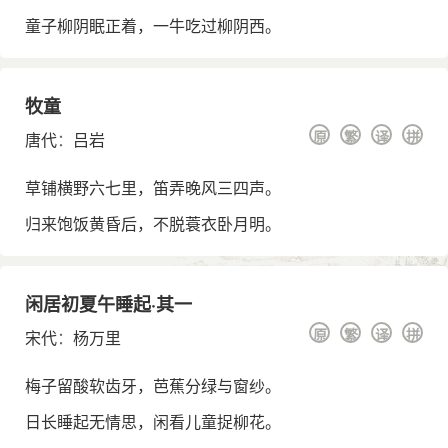
童子柳阴眠正着，一牛吃过柳阴西。
牧童
原
繁
译
拼
唐代
：
吕岩
草铺横野六七里，笛弄晚风三四声。
归来饱饭黄昏后，不脱蓑衣卧月明。
闲居初夏午睡起·其一
原
繁
译
拼
宋代
：
杨万里
梅子留酸软齿牙，芭蕉分绿与窗纱。
日长睡起无情思，闲看儿童捉柳花。