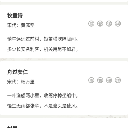
牧童诗
原
繁
译
拼
宋代
：
黄庭坚
骑牛远远过前村，短笛横吹隔陇闻。
多少长安名利客，机关用尽不如君。
舟过安仁
原
繁
译
拼
宋代
：
杨万里
一叶渔船两小童，收篙停棹坐船中。
怪生无雨都张伞，不是遮头是使风。