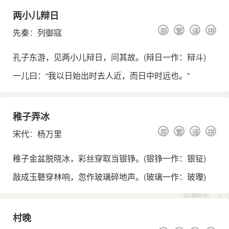
两小儿辩日
原
繁
译
拼
先秦
：
列御寇
孔子东游，见两小儿辩日，问其故。(辩日一作：辩斗)
一儿曰：“我以日始出时去人近，而日中时远也。”
稚子弄冰
原
繁
译
拼
宋代
：
杨万里
稚子金盆脱晓冰，彩丝穿取当银铮。(银铮一作：银钲)
敲成玉磬穿林响，忽作玻璃碎地声。(玻璃一作：玻瓈)
村晚