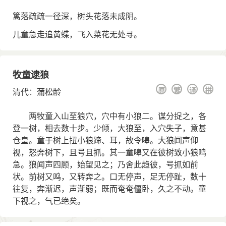
篱落疏疏一径深，树头花落未成阴。
儿童急走追黄蝶，飞入菜花无处寻。
牧童逮狼
原
繁
译
拼
清代
：
蒲松龄
两牧童入山至狼穴，穴中有小狼二。谋分捉之，各
登一树，相去数十步。少倾，大狼至，入穴失子，意甚
仓皇。童于树上扭小狼蹄、耳，故令嗥。大狼闻声仰
视，怒奔树下，且号且抓。其一童嗥又在彼树致小狼鸣
急。狼闻声四顾，始望见之；乃舍此趋彼，号抓如前
状。前树又鸣，又转奔之。口无停声，足无停趾，数十
往复，奔渐迟，声渐弱；既而奄奄僵卧，久之不动。童
下视之，气已绝矣。