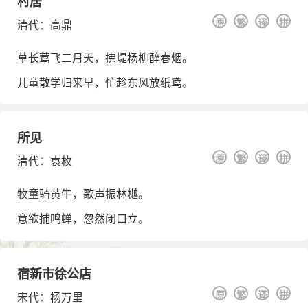
村居
原
繁
译
拼
清代
：
高鼎
草长莺飞二月天，拂堤杨柳醉春烟。
儿童散学归来早，忙趁东风放纸鸢。
所见
原
繁
译
拼
清代
：
袁枚
牧童骑黄牛，歌声振林樾。
意欲捕鸣蝉，忽然闭口立。
宿新市徐公店
原
繁
译
拼
宋代
：
杨万里