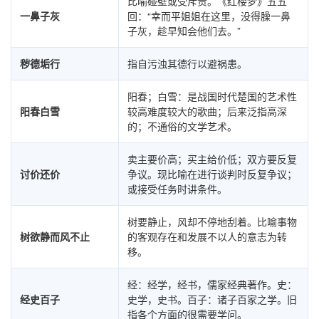
比喻碰壁或受斥责。《红楼梦》五五
一鼻子灰
回：“幸而平姐姐在这里，没得臊一鼻
子灰，趁早知会他们去。”
秽德垢行
指自污浊其德行以避祸患。
阳春；白雪：是战国时代楚国的艺术性
阳春白雪
较高难度较大的歌曲；后来泛指高深
的；不通俗的文学艺术。
卖主要价高；买主给价低；双方要反复
讨价还价
争议。现比喻在进行谈判时反复争议；
或接受任务时讲条件。
树要静止，风却不停地刮着。比喻事物
树欲静而风不止
的客观存在和发展不以人的意志为转
移。
经：经学，经书，儒家经典著作。史：
经史百子
史学，史书。百子：诸子百家之学。旧
指各个方面的很需要学问。