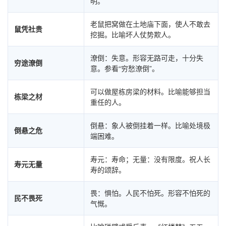
明。
老鼠把窝做在土地庙下面，使人不敢去
鼠凭社贵
挖掘。比喻坏人仗势欺人。
潦倒：失意。形容无路可走，十分失
穷途潦倒
意。参看“穷愁潦倒”。
可以做屋栋房梁的材料。比喻能够担当
栋梁之材
重任的人。
倒悬：象人被倒挂着一样。比喻处境极
倒悬之危
端困难。
寿元：寿命；无量：没有限度。祝人长
寿元无量
寿的颂辞。
畏：惧怕。人民不怕死。形容不怕死的
民不畏死
气慨。