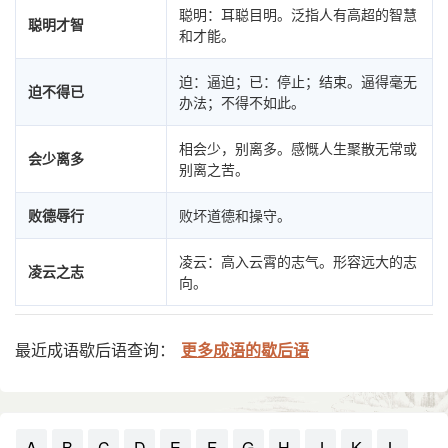
聪明：耳聪目明。泛指人有高超的智慧
聪明才智
和才能。
迫：逼迫；已：停止；结束。逼得毫无
迫不得已
办法；不得不如此。
相会少，别离多。感慨人生聚散无常或
会少离多
别离之苦。
败德辱行
败坏道德和操守。
凌云：高入云霄的志气。形容远大的志
凌云之志
向。
最近成语歇后语查询：
更多成语的歇后语
A
B
C
D
E
F
G
H
J
K
L