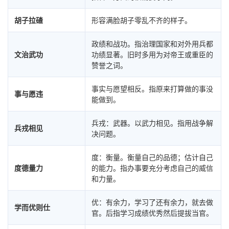
胡子拉碴
形容满脸胡子零乱不齐的样子。
政绩和战功。指治理国家和对外用兵都
文治武功
功绩显著。旧时多用为对帝王或重臣的
赞誉之词。
事实与愿望相反。指原来打算做的事没
事与愿违
能做到。
兵戎：武器。以武力相见。指用战争解
兵戎相见
决问题。
度：衡量。衡量自己的品德；估计自己
度德量力
的能力。指办事要充分考虑自己的威信
和力量。
优：有余力，学习了还有余力，就去做
学而优则仕
官。后指学习成绩优秀然后提拔当官。