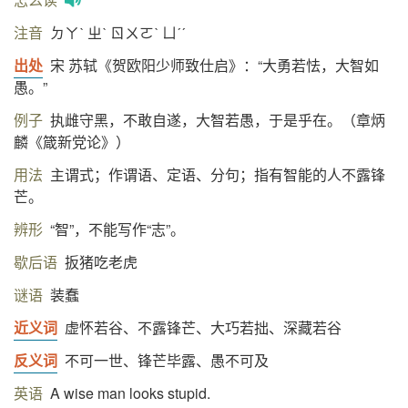
注音
ㄉㄚˋ ㄓˋ ㄖㄨㄛˋ ㄩˊˊ
出处
宋 苏轼《贺欧阳少师致仕启》：“大勇若怯，大智如
愚。”
例子
执雌守黑，不敢自遂，大智若愚，于是乎在。（章炳
麟《箴新党论》）
用法
主谓式；作谓语、定语、分句；指有智能的人不露锋
芒。
辨形
“智”，不能写作“志”。
歇后语
扳猪吃老虎
谜语
装蠢
近义词
虚怀若谷、不露锋芒、大巧若拙、深藏若谷
反义词
不可一世、锋芒毕露、愚不可及
英语
A wise man looks stupid.