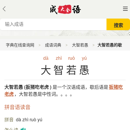
字典在线查询网
成语词典
大智若愚
大智若愚的歇
后语
dà
zhì
ruò
yú
大智若愚
大智若愚 (扳猪吃老虎 )
是一个汉语成语，歇后语是
扳猪吃
老虎
，大智若愚是中性词。。。。
拼音语读音
拼音
dà zhì ruò yú
怎么读