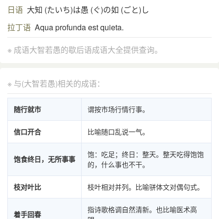
日语
大知 (たいち)は愚 (ぐ)の如 (ごと)し
拉丁语
Aqua profunda est quieta.
※ 成语大智若愚的歇后语成语大全提供查询。
※ 与(大智若愚)相关的成语：
随行就市
谓按市场行情行事。
信口开合
比喻随口乱说一气。
饱：吃足；终日：整天。整天吃得饱饱
饱食终日，无所事事
的，什么事也不干。
枝对叶比
枝叶相对并列。比喻骈体文对偶句式。
指诗歌格调自然清新。也比喻医术高
着手回春