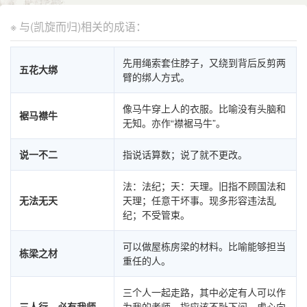
※ 与(凯旋而归)相关的成语：
先用绳索套住脖子，又绕到背后反剪两
五花大绑
臂的绑人方式。
像马牛穿上人的衣服。比喻没有头脑和
裾马襟牛
无知。亦作“襟裾马牛”。
说一不二
指说话算数；说了就不更改。
法：法纪；天：天理。旧指不顾国法和
无法无天
天理；任意干坏事。现多形容违法乱
纪；不受管束。
可以做屋栋房梁的材料。比喻能够担当
栋梁之材
重任的人。
三个人一起走路，其中必定有人可以作
三人行，必有我师
为我的老师。指应该不耻下问，虚心向