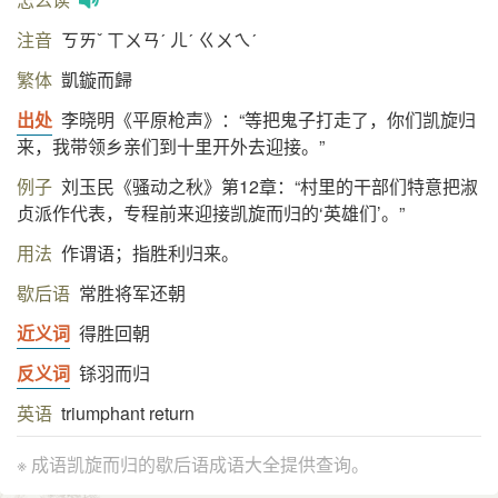
注音
ㄎㄞˇ ㄒㄨㄢˊ ㄦˊ ㄍㄨㄟˊ
繁体
凱鏇而歸
出处
李晓明《平原枪声》：“等把鬼子打走了，你们凯旋归
来，我带领乡亲们到十里开外去迎接。”
例子
刘玉民《骚动之秋》第12章：“村里的干部们特意把淑
贞派作代表，专程前来迎接凯旋而归的‘英雄们’。”
用法
作谓语；指胜利归来。
歇后语
常胜将军还朝
近义词
得胜回朝
反义词
铩羽而归
英语
triumphant return
※ 成语凯旋而归的歇后语成语大全提供查询。