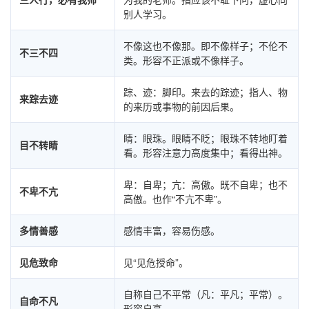
别人学习。
不像这也不像那。即不像样子；不伦不
不三不四
类。形容不正派或不像样子。
踪、迹：脚印。来去的踪迹；指人、物
来踪去迹
的来历或事物的前因后果。
睛：眼珠。眼睛不眨；眼珠不转地盯着
目不转睛
看。形容注意力高度集中；看得出神。
卑：自卑；亢：高傲。既不自卑；也不
不卑不亢
高傲。也作“不亢不卑”。
多情善感
感情丰富，容易伤感。
见危致命
见“见危授命”。
自称自己不平常（凡：平凡；平常）。
自命不凡
形容自高。