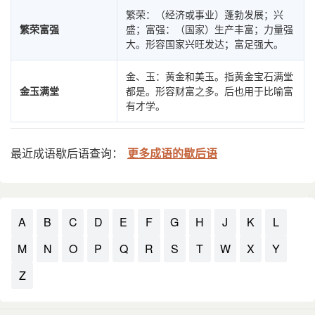
繁荣：（经济或事业）蓬勃发展；兴
繁荣富强
盛；富强：（国家）生产丰富；力量强
大。形容国家兴旺发达；富足强大。
金、玉：黄金和美玉。指黄金宝石满堂
金玉满堂
都是。形容财富之多。后也用于比喻富
有才学。
最近成语歇后语查询：
更多成语的歇后语
A
B
C
D
E
F
G
H
J
K
L
M
N
O
P
Q
R
S
T
W
X
Y
Z