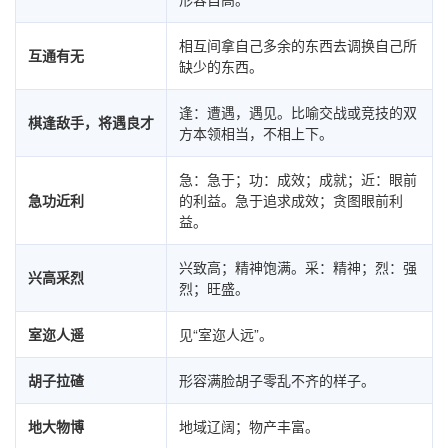
相互间拿自己多余的东西去调换自己所
互通有无
缺少的东西。
逢：遭遇，遇见。比喻交战或竞技的双
棋逢敌手，将遇良才
方本领相当，不相上下。
急：急于；功：成效；成就；近：眼前
急功近利
的利益。急于追求成效；贪图眼前利
益。
兴致高；精神饱满。采：精神；烈：强
兴高采烈
烈；旺盛。
室迩人遥
见“室迩人远”。
胡子拉碴
形容满脸胡子零乱不齐的样子。
地大物博
地域辽阔；物产丰富。