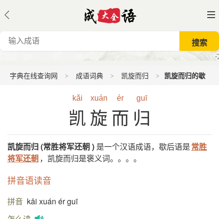
字典在线查询网
成语词典
凯旋而归
凯旋而归的歇
后语
kǎi
xuán
ér
guī
凯旋而归
凯旋而归 (常胜将军还朝 )
是一个汉语成语，歇后语是
常胜
将军还朝
，凯旋而归是褒义词。。。。
拼音语读音
拼音
kǎi xuán ér guī
怎么读