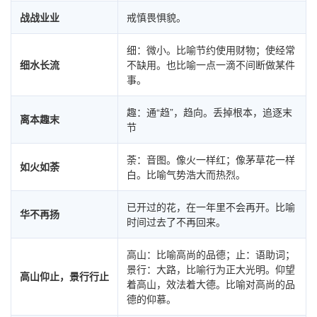
战战业业
戒慎畏惧貌。
细：微小。比喻节约使用财物；使经常
细水长流
不缺用。也比喻一点一滴不间断做某件
事。
趣：通“趋”，趋向。丢掉根本，追逐末
离本趣末
节
荼：音图。像火一样红；像茅草花一样
如火如荼
白。比喻气势浩大而热烈。
已开过的花，在一年里不会再开。比喻
华不再扬
时间过去了不再回来。
高山：比喻高尚的品德；止：语助词；
景行：大路，比喻行为正大光明。仰望
高山仰止，景行行止
着高山，效法着大德。比喻对高尚的品
德的仰慕。